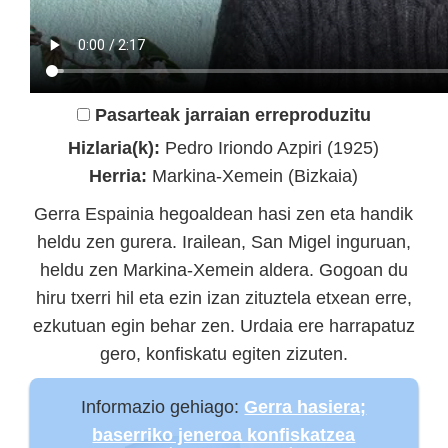
Pasarteak jarraian erreproduzitu
Hizlaria(k):
Pedro Iriondo Azpiri (1925)
Herria:
Markina-Xemein (Bizkaia)
Gerra Espainia hegoaldean hasi zen eta handik
heldu zen gurera. Irailean, San Migel inguruan,
heldu zen Markina-Xemein aldera. Gogoan du
hiru txerri hil eta ezin izan zituztela etxean erre,
ezkutuan egin behar zen. Urdaia ere harrapatuz
gero, konfiskatu egiten zizuten.
Informazio gehiago:
Gerra hasiera;
baserriko jeneroa konfiskatzea