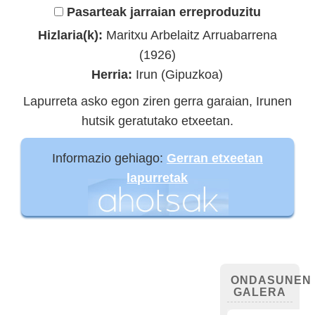
Pasarteak jarraian erreproduzitu
Hizlaria(k):
Maritxu Arbelaitz Arruabarrena
(1926)
Herria:
Irun (Gipuzkoa)
Lapurreta asko egon ziren gerra garaian, Irunen
hutsik geratutako etxeetan.
Informazio gehiago:
Gerran etxeetan
lapurretak
ONDASUNEN
GALERA