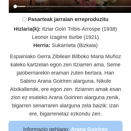
Pasarteak jarraian erreproduzitu
Hizlaria(k):
Itziar Goiri Tribis-Arrospe (1938)
Leonor Izagirre Iturbe (1921)
Herria:
Sukarrieta (Bizkaia)
Espainiako Gerra Zibilean Bilboko Maria Muñoz
kaleko kartzelan egon zen Itziarren ama. Seme
jaioberriarekin eraman zuten bertara. Han
Sabino Arana Goiriren alarguna, Nikole
Atxikallende, ere egon zen. Itziarren amak esan
zion ez esateko Arana Goiriren alarguna zenik,
bigarren senarraren alarguna zela baizik; izan
ere, bigarrenetaz ezkondu zen.
Informazio gehiago:
Arana Goiriren