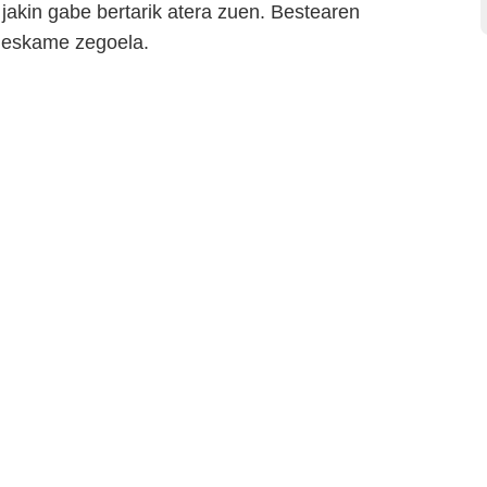
 jakin gabe bertarik atera zuen. Bestearen
 neskame zegoela.