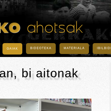
BIDEOTEKA
MATERIALA
IBILBI
GAIAK
an, bi aitonak