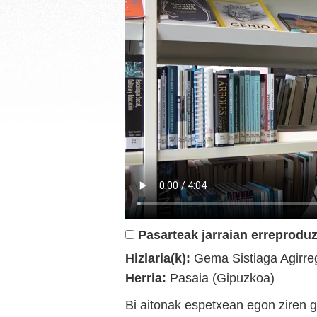
Pasarteak jarraian erreproduz
Hizlaria(k):
Gema Sistiaga Agirre
Herria:
Pasaia (Gipuzkoa)
Bi aitonak espetxean egon ziren 