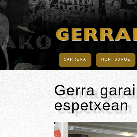
SARRERA
HONI BURUZ
Gerra garai
espetxean