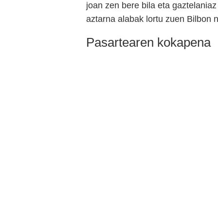
joan zen bere bila eta gaztelaniaz
aztarna alabak lortu zuen Bilbon
Pasartearen kokapena