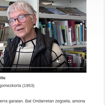
itu
gomezkorta (1953)
gerra garaian. Bat Ondarretan zegoela, amona