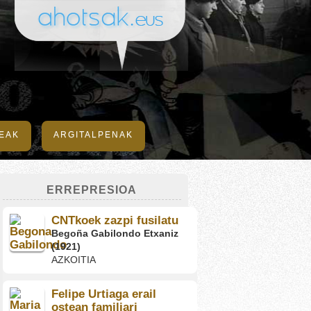
DEAK
ARGITALPENAK
ERREPRESIOA
CNTkoek zazpi fusilatu
Begoña Gabilondo Etxaniz
(1921)
AZKOITIA
Felipe Urtiaga erail
ostean familiari