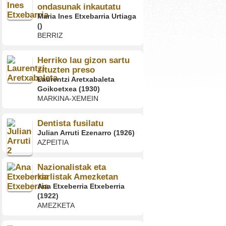
ondasunak inkautatu
Maria Ines Etxebarria Urtiaga
()
BERRIZ
Herriko lau gizon sartu
zituzten preso
Laurentzi Aretxabaleta
Goikoetxea (1930)
MARKINA-XEMEIN
Dentista fusilatu
Julian Arruti Ezenarro (1926)
AZPEITIA
Nazionalistak eta
karlistak Amezketan
Ana Etxeberria Etxeberria
(1922)
AMEZKETA