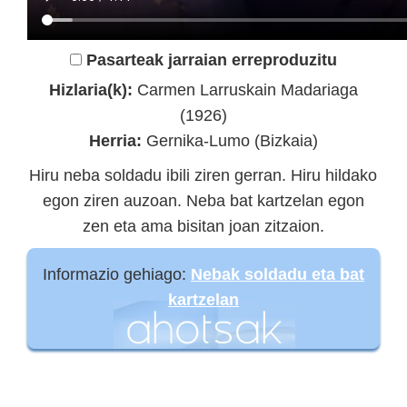
Pasarteak jarraian erreproduzitu
Hizlaria(k):
Carmen Larruskain Madariaga
(1926)
Herria:
Gernika-Lumo (Bizkaia)
Hiru neba soldadu ibili ziren gerran. Hiru hildako
egon ziren auzoan. Neba bat kartzelan egon
zen eta ama bisitan joan zitzaion.
Informazio gehiago:
Nebak soldadu eta bat
kartzelan