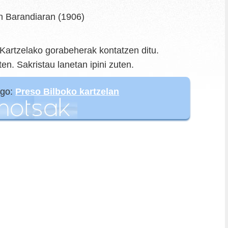
n Barandiaran (1906)
. Kartzelako gorabeherak kontatzen ditu.
n. Sakristau lanetan ipini zuten.
ago:
Preso Bilboko kartzelan