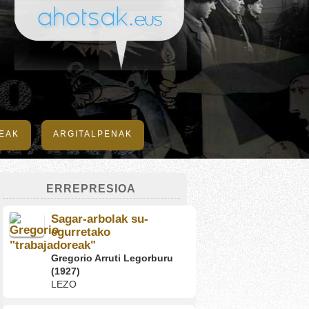
DEAK
ARGITALPENAK
ERREPRESIOA
Sagar-arbolak su-
egurretako
"trabajadoreak"
Gregorio Arruti Legorburu
(1927)
LEZO