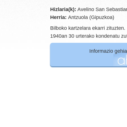
Hizlaria(k):
Avelino San Sebastia
Herria:
Antzuola (Gipuzkoa)
Bilboko kartzelara ekarri zituzten
1940an 30 urterako kondenatu zute
Informazio gehi