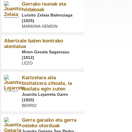
Gerrako isunak eta
hildakoak
Luisito Zelaia Balenziaga
(1925)
MARKINA-XEMEIN
Abertzale baten kontrako
atentatua
Miren Gezala Sagarzazu
(1912)
LEZO
Kartzelara aita
bisitatzera zihoala, ia
fusilatu egin zuten
Juanita Lejarreta Garro
(1920)
BERRIZ
Gerra garaiko eta gerra
osteko otorduak
Juanita Getaria San Pedro