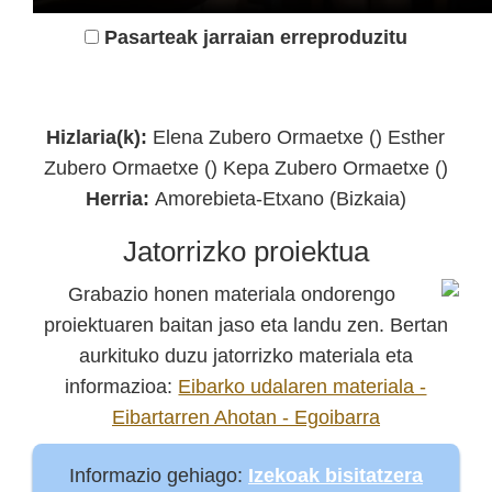
Pasarteak jarraian erreproduzitu
Durango 1936 Kultur Elkartea
Hizlaria(k):
Elena Zubero Ormaetxe () Esther
Zubero Ormaetxe () Kepa Zubero Ormaetxe ()
Herria:
Amorebieta-Etxano (Bizkaia)
Jatorrizko proiektua
Grabazio honen materiala ondorengo
proiektuaren baitan jaso eta landu zen. Bertan
aurkituko duzu jatorrizko materiala eta
informazioa:
Eibarko udalaren materiala -
Eibartarren Ahotan - Egoibarra
Informazio gehiago:
Izekoak bisitatzera