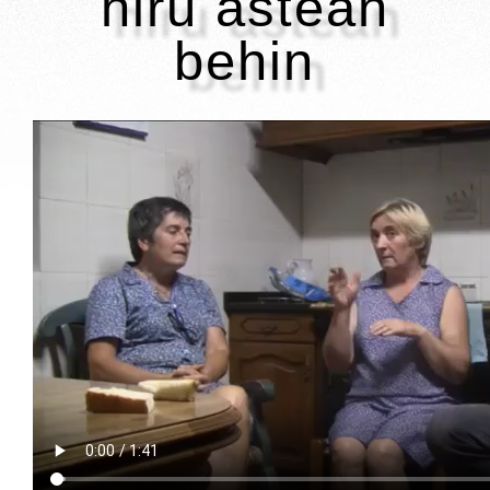
hiru astean
behin