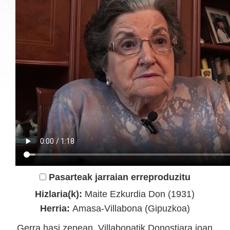
Pasarteak jarraian erreproduzitu
Hizlaria(k):
Maite Ezkurdia Don (1931)
Herria:
Amasa-Villabona (Gipuzkoa)
Gerra hasi zenean, Villabonatik Donostiara joan