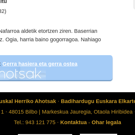
itu
32)
afarroa aldetik etortzen ziren. Baserrian
 ez. Ogia, harria baino gogorragoa. Nahiago
:
Gerra hasiera eta gerra ostea
uskal Herriko Ahotsak
·
Badihardugu Euskara Elkart
 1 · 48015 Bilbo | Markeskua Jauregia, Otaola Hiribidea
Tel.: 943 121 775 ·
Kontaktua
-
Ohar legala