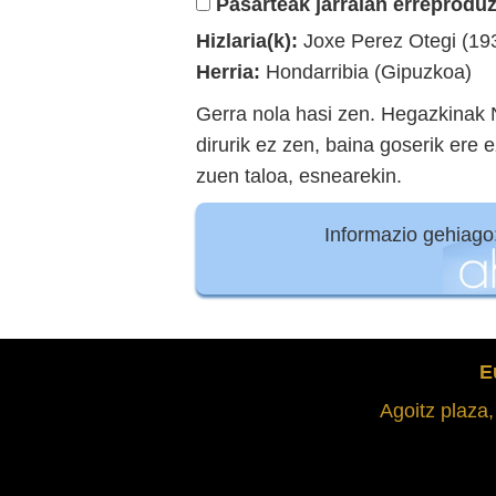
Pasarteak jarraian erreproduz
Hizlaria(k):
Joxe Perez Otegi (19
Herria:
Hondarribia (Gipuzkoa)
Gerra nola hasi zen. Hegazkinak N
dirurik ez zen, baina goserik ere
zuen taloa, esnearekin.
Informazio gehiago
E
Agoitz plaza,