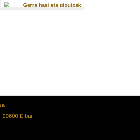
Gerra hasi eta giputxak
etxean errefuxiatuta
Josefina Agirre Urizar (1927)
Paskual Uribe Jaio (1926)
DURANGO
Gerra garaiko bizipenak
Gregori Agirrezabala Iturbe ()
Paula Iturralde Ormaetxea
(1926)
ANOETA
Gerrako lehen eguna
Maria Concepcion Beraetxe
Aranburu (1925)
LASARTE-ORIA
ea
 · 20600 Eibar
Gerran, Orian oso familia gutxi
geratu ziren
Patxi Sorarrain Kortadi ()
LASARTE-ORIA