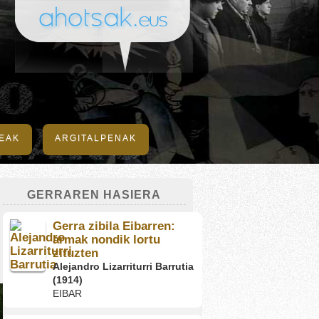
DEAK
ARGITALPENAK
GERRAREN HASIERA
Gerra zibila Eibarren:
armak nondik lortu
zituzten
Alejandro Lizarriturri Barrutia
(1914)
EIBAR