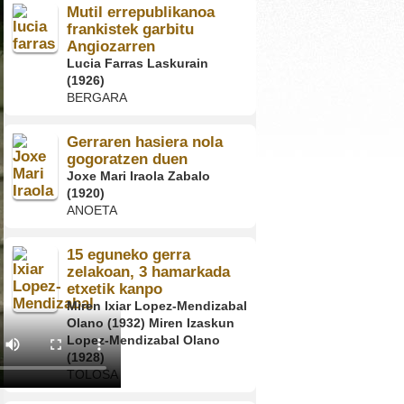
Mutil errepublikanoa
frankistek garbitu
Angiozarren
Lucia Farras Laskurain
(1926)
BERGARA
Gerraren hasiera nola
gogoratzen duen
Joxe Mari Iraola Zabalo
(1920)
ANOETA
15 eguneko gerra
zelakoan, 3 hamarkada
etxetik kanpo
Miren Ixiar Lopez-Mendizabal
Olano (1932) Miren Izaskun
Lopez-Mendizabal Olano
(1928)
TOLOSA