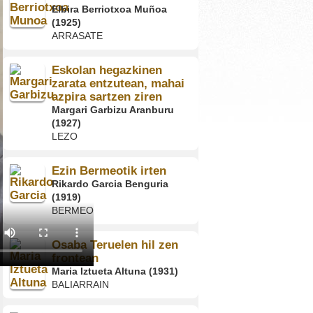
Elbira Berriotxoa Muñoa
(1925)
ARRASATE
Eskolan hegazkinen
zarata entzutean, mahai
azpira sartzen ziren
Margari Garbizu Aranburu
(1927)
LEZO
Ezin Bermeotik irten
Rikardo Garcia Benguria
(1919)
BERMEO
Osaba Teruelen hil zen
frontean
Maria Iztueta Altuna (1931)
BALIARRAIN