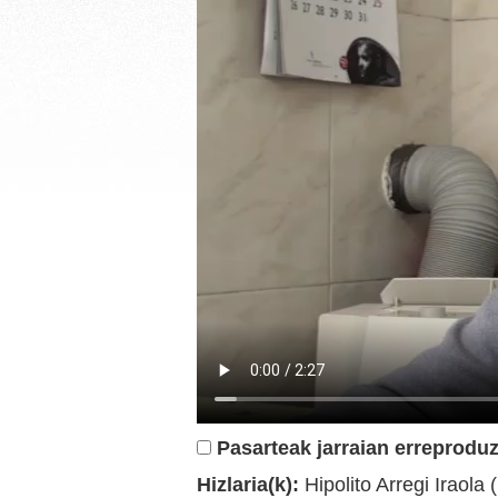
Pasarteak jarraian erreproduz
Hizlaria(k):
Hipolito Arregi Iraola 