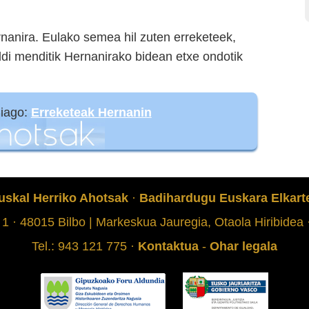
rnanira. Eulako semea hil zuten erreketeek,
nddi menditik Hernanirako bidean etxe ondotik
hiago:
Erreketeak Hernanin
uskal Herriko Ahotsak
·
Badihardugu Euskara Elkart
 1 · 48015 Bilbo | Markeskua Jauregia, Otaola Hiribidea
Tel.: 943 121 775 ·
Kontaktua
-
Ohar legala