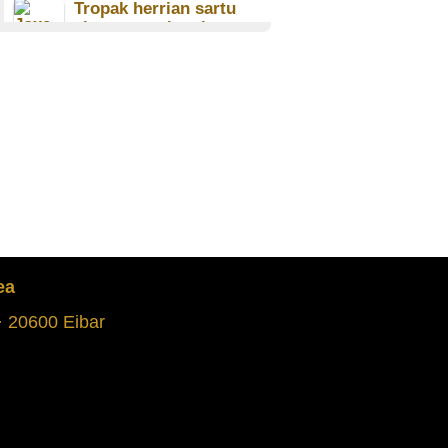
Tropak herrian sartu
ziren eguneko giroa
Jose Antonio Arrieta Etxaniz
(1924) Jose Zuatzubizkar
Goenaga (1922)
ELGOIBAR
Gerraren hasiera: gizonak
itsasoan eta ama beldurtuta
Lekeitiora
Miren Zubikarai Larreategi
(1933)
ONDARROA
ea
Franco ez zen palioaren
azpian eramateko gizona
 · 20600 Eibar
Gregori Ajuriagojeaskoa
Loroño (1913)
MUXIKA
1936ko ekaineko bertso
txapelketa