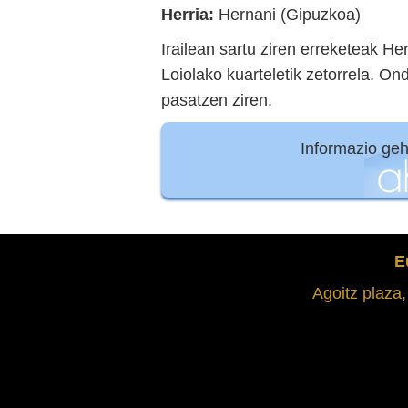
Herria:
Hernani (Gipuzkoa)
Irailean sartu ziren erreketeak He
Loiolako kuarteletik zetorrela. O
pasatzen ziren.
Informazio ge
E
Agoitz plaza,