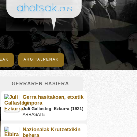
DEAK
ARGITALPENAK
GERRAREN HASIERA
Gerra hasitakoan, etxetik
kanpora
Juli Gallastegi Ezkurra (1921)
ARRASATE
Nazionalak Krutzetxikin
behera