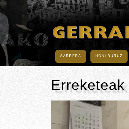
SARRERA
HONI BURUZ
Erreketeak