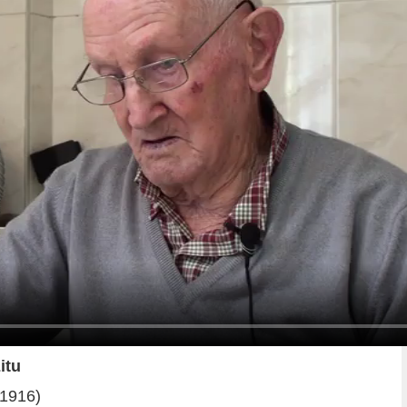
itu
(1916)