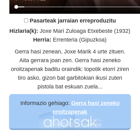
Pasarteak jarraian erreproduzitu
Hizlaria(k):
Joxe Mari Zuloaga Etxebeste (1932)
Herria:
Errenteria (Gipuzkoa)
Gerra hasi zenean, Joxe Marik 4 urte zituen.
Aita gerrara joan zen. Gerra hasi zeneko
oroitzapenak baditu oraindik: topotik etorri ziren
tiro asko, gizon bat garbitokian ikusi zuten
pistola bat eskuan zuela...
Informazio gehiago:
Gerra hasi zeneko
oroitzapenak