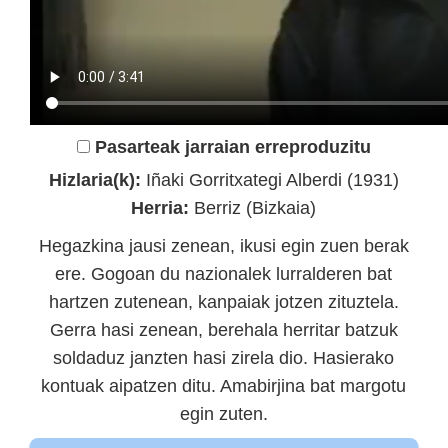
Pasarteak jarraian erreproduzitu
Hizlaria(k):
Iñaki Gorritxategi Alberdi (1931)
Herria:
Berriz (Bizkaia)
Hegazkina jausi zenean, ikusi egin zuen berak
ere. Gogoan du nazionalek lurralderen bat
hartzen zutenean, kanpaiak jotzen zituztela.
Gerra hasi zenean, berehala herritar batzuk
soldaduz janzten hasi zirela dio. Hasierako
kontuak aipatzen ditu. Amabirjina bat margotu
egin zuten.