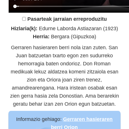
Pasarteak jarraian erreproduzitu
Hizlaria(k):
Edurne Laborda Astiazaran (1923)
Herria:
Bergara (Gipuzkoa)
Gerraren hasieraren berri nola izan zuten. San
Juan batzuetan txarto egon zen sudurreko
hemorragia baten ondorioz. Don Roman
medikuak lekuz aldatzea komeni zitzaiola esan
zion eta Oriora joan ziren trenez,
amandrearengana. Hara iristean osabak esan
zien gerra hasia zela Donostian. Ama berarekin
geratu behar izan zen Orion egun batzuetan.
Informazio gehiago:
Gerraren hasieraren
berri Orion