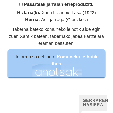
Pasarteak jarraian erreproduzitu
Hizlaria(k):
Xanti Lujanbio Lasa (1922)
Herria:
Astigarraga (Gipuzkoa)
Taberna bateko komuneko leihotik alde egin
zuen Xantik batean, tabernako jabea kartzelara
eraman baitzuten.
Informazio gehiago:
Komuneko leihotik
ihes
GERRAREN
HASIERA