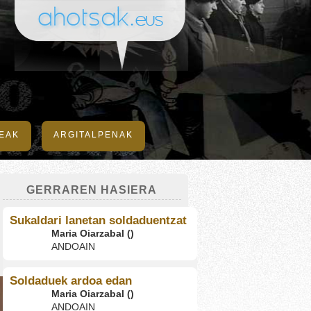
DEAK
ARGITALPENAK
GERRAREN HASIERA
Sukaldari lanetan soldaduentzat
Maria Oiarzabal ()
ANDOAIN
Soldaduek ardoa edan
Maria Oiarzabal ()
ANDOAIN