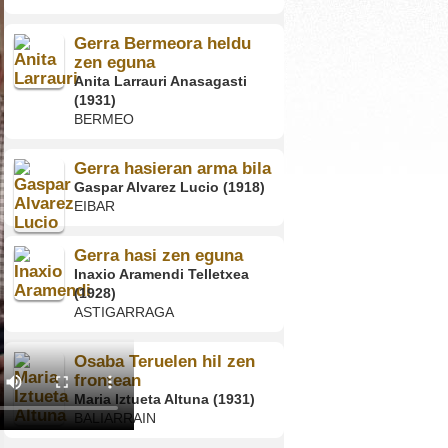
Gerra Bermeora heldu
zen eguna
Anita Larrauri Anasagasti
(1931)
BERMEO
Gerra hasieran arma bila
Gaspar Alvarez Lucio (1918)
EIBAR
Gerra hasi zen eguna
Inaxio Aramendi Telletxea
(1928)
ASTIGARRAGA
Osaba Teruelen hil zen
frontean
Maria Iztueta Altuna (1931)
BALIARRAIN