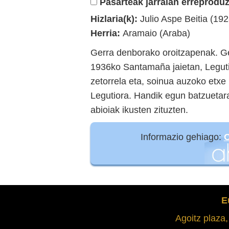
Pasarteak jarraian erreproduz
Hizlaria(k):
Julio Aspe Beitia (192
Herria:
Aramaio (Araba)
Gerra denborako oroitzapenak. Ger
1936ko Santamaña jaietan, Legutio
zetorrela eta, soinua auzoko etxe
Legutiora. Handik egun batzuetara
abioiak ikusten zituzten.
Informazio gehiago:
O
E
Agoitz plaza,