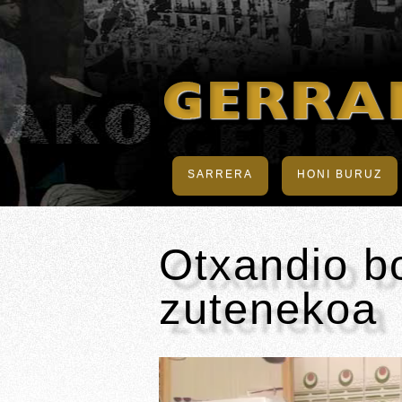
SARRERA
HONI BURUZ
Otxandio b
zutenekoa