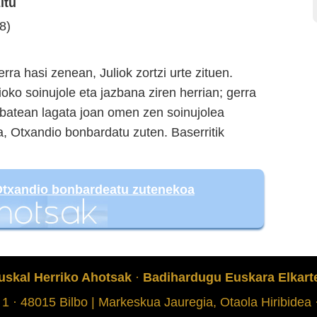
itu
8)
ra hasi zenean, Juliok zortzi urte zituen.
ko soinujole eta jazbana ziren herrian; gerra
 batean lagata joan omen zen soinujolea
, Otxandio bonbardatu zuten. Baserritik
txandio bonbardeatu zutenekoa
uskal Herriko Ahotsak
·
Badihardugu Euskara Elkart
 1 · 48015 Bilbo | Markeskua Jauregia, Otaola Hiribidea