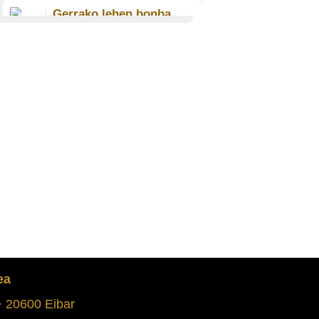
Gerrako lehen bonba
Koldo Pildain Gonzalez de
Langarika (1931)
OTXANDIO
Gerra hasi zeneko giroa
Jesus Aranburu Oskoz
(1918)
ERRENTERIA
Gerrak eztanda
Candido Eguren Zabarte
(1906)
EIBAR
Tropak Mutrikun sartu
zirenean
Manuel Goenaga Osa (1923)
ea
MUTRIKU
 · 20600 Eibar