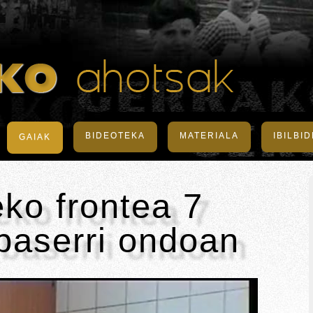
BIDEOTEKA
MATERIALA
IBILBI
GAIAK
eko frontea 7
baserri ondoan