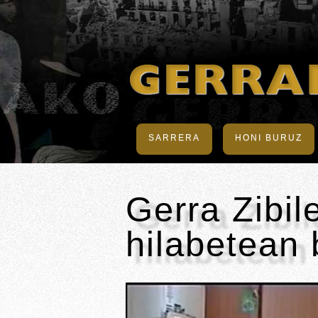
SARRERA
HONI BURUZ
Gerra Zibil
hilabetean 