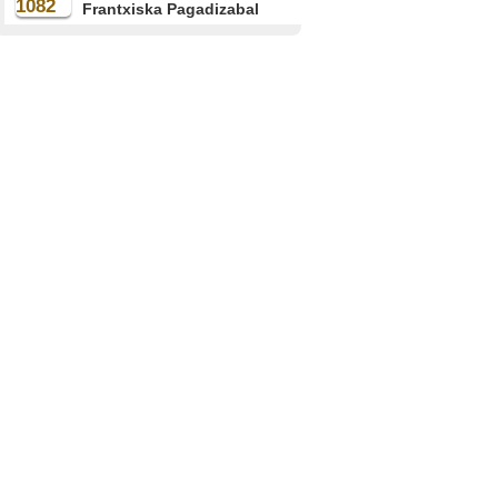
Frantxiska Pagadizabal
Artola (1931)
OIARTZUN
Gerra hasierako
oroitzapenak
Jose Eiguren Mendiguren
(1927)
LEKEITIO
Hondarribia lehertzeko
plana
Migel Imaz Arruabarrena
(1927)
HONDARRIBIA
Villabonatik Donostiara
joan
Maite Ezkurdia Don (1931)
AMASA-VILLABONA