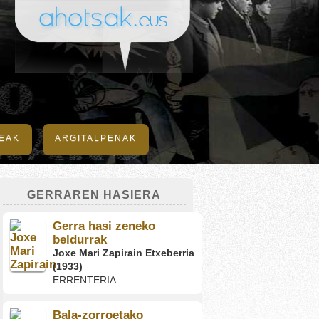
DEAK
ARGITALPENAK
GERRAREN HASIERA
Gerra hasi zeneko
beldurrak
Joxe Mari Zapirain Etxeberria
(1933)
ERRENTERIA
Bala-zorroetako