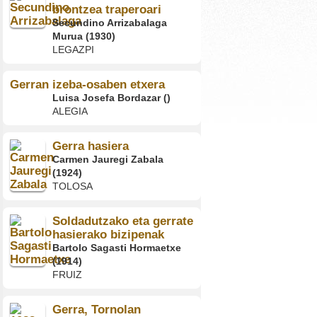
brontzea traperoari
Secundino Arrizabalaga
Murua (1930)
LEGAZPI
Gerran izeba-osaben etxera
Luisa Josefa Bordazar ()
ALEGIA
Gerra hasiera
Carmen Jauregi Zabala
(1924)
TOLOSA
Soldadutzako eta gerrate
hasierako bizipenak
Bartolo Sagasti Hormaetxe
(1914)
FRUIZ
Gerra, Tornolan