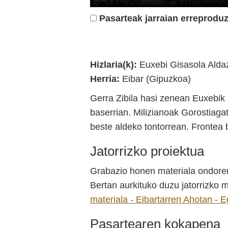
Pasarteak jarraian erreproduz
Eibarko kultur ondarea
Hizlaria(k):
Euxebi Gisasola Alda
Herria:
Eibar (Gipuzkoa)
Gerra Zibila hasi zenean Euxebik 1
baserrian. Milizianoak Gorostiaga
beste aldeko tontorrean. Frontea 
Jatorrizko proiektua
Grabazio honen materiala ondoren
Bertan aurkituko duzu jatorrizko m
materiala - Eibartarren Ahotan - E
Pasartearen kokapena