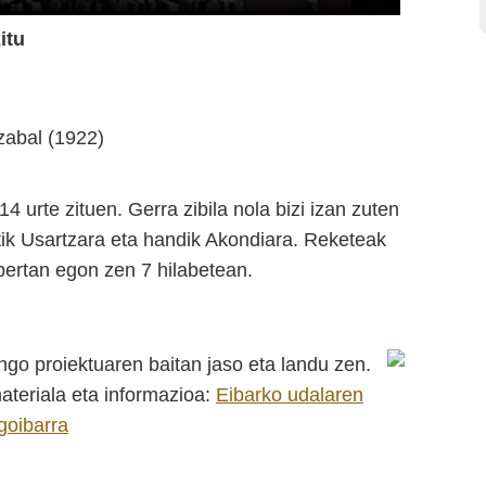
itu
zabal (1922)
4 urte zituen. Gerra zibila nola bizi izan zuten
tik Usartzara eta handik Akondiara. Reketeak
bertan egon zen 7 hilabetean.
go proiektuaren baitan jaso eta landu zen.
ateriala eta informazioa:
Eibarko udalaren
goibarra